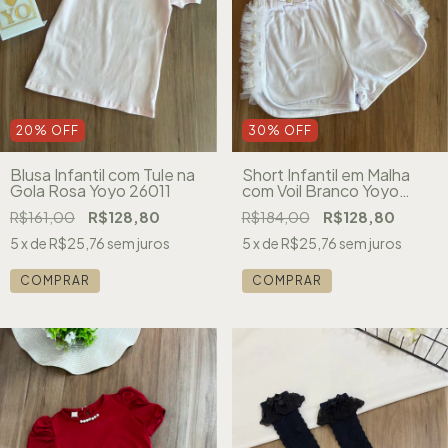
20
%
OFF
30
%
OFF
Blusa Infantil com Tule na
Short Infantil em Malha
Gola Rosa Yoyo 26011
com Voil Branco Yoyo
26036
R$161,00
R$128,80
R$184,00
R$128,80
5
x de
R$25,76
sem juros
5
x de
R$25,76
sem juros
COMPRAR
COMPRAR