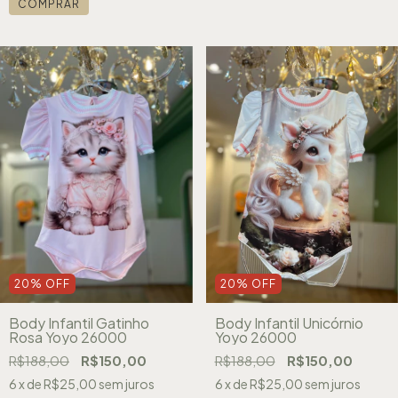
COMPRAR
20
%
OFF
20
%
OFF
Body Infantil Gatinho
Body Infantil Unicórnio
Rosa Yoyo 26000
Yoyo 26000
R$188,00
R$150,00
R$188,00
R$150,00
6
x de
R$25,00
sem juros
6
x de
R$25,00
sem juros