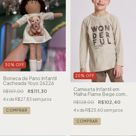
30
%
OFF
20
%
OFF
Boneca de Pano Infantil
Cacheada Yoyo 26226
Camiseta Infantil em
R$159,00
R$111,30
Malha Flame Bege com
Alto Relevo LucBoo
4
x de
R$27,83
sem juros
R$128,00
R$102,40
89263
4
x de
R$25,60
sem juros
COMPRAR