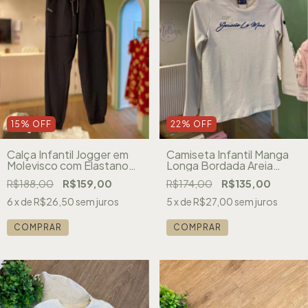
15
%
OFF
22
%
OFF
Calça Infantil Jogger em
Camiseta Infantil Manga
Molevisco com Elastano
Longa Bordada Areia
Preto LucBoo 90715
Youccie D3011
R$188,00
R$159,00
R$174,00
R$135,00
6
x de
R$26,50
sem juros
5
x de
R$27,00
sem juros
COMPRAR
COMPRAR