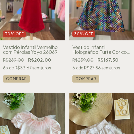
30
%
OFF
30
%
OFF
Vestido Infantil Vermelho
Vestido Infantil
com Pérolas Yoyo 26069
Holográfico Furta Cor com
Pochete Yoyo 26074
R$289,00
R$202,00
R$239,00
R$167,30
6
x de
R$33,67
sem juros
6
x de
R$27,88
sem juros
COMPRAR
COMPRAR