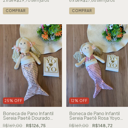
2
x de
R$29,70
sem juros
6
x de
R$27,88
sem juros
COMPRAR
COMPRAR
25
%
OFF
12
%
OFF
Boneca de Pano Infantil
Boneca de Pano Infantil
Sereia Paetê Dourado
Sereia Paetê Rosa Yoyo
Yoyo 26110
26110
R$169,00
R$126,75
R$169,00
R$148,72