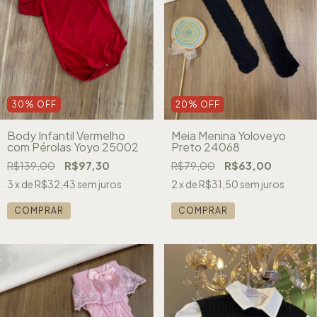
30
%
OFF
20
%
OFF
Body Infantil Vermelho
Meia Menina Yoloveyo
com Pérolas Yoyo 25002
Preto 24068
R$139,00
R$97,30
R$79,00
R$63,00
3
x de
R$32,43
sem juros
2
x de
R$31,50
sem juros
COMPRAR
COMPRAR