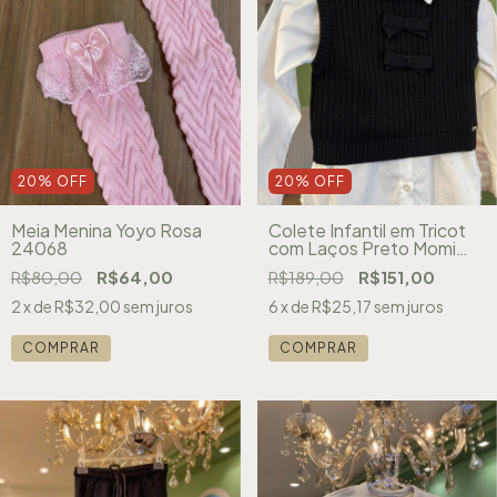
20
%
OFF
20
%
OFF
Meia Menina Yoyo Rosa
Colete Infantil em Tricot
24068
com Laços Preto Momi
H7096
R$80,00
R$64,00
R$189,00
R$151,00
2
x de
R$32,00
sem juros
6
x de
R$25,17
sem juros
COMPRAR
COMPRAR