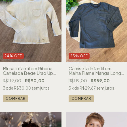
24
%
OFF
25
%
OFF
Blusa Infantil em Ribana
Camiseta Infantil em
Canelada Bege Urso Up
Malha Flame Manga Longa
Baby 080246805
Cinza Chumbo LucBoo
R$119,00
R$90,00
R$119,00
R$89,00
89362
3
x de
R$30,00
sem juros
3
x de
R$29,67
sem juros
COMPRAR
COMPRAR