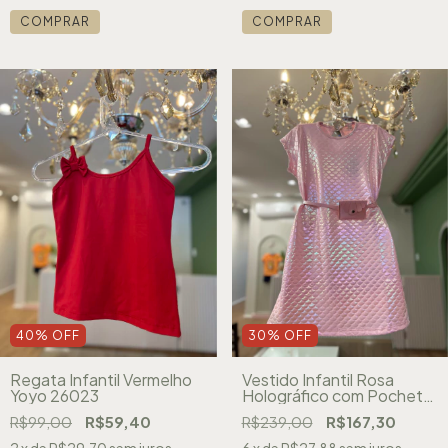
COMPRAR
COMPRAR
40
%
OFF
30
%
OFF
Regata Infantil Vermelho
Vestido Infantil Rosa
Yoyo 26023
Holográfico com Pochete
Yoyo 26074
R$99,00
R$59,40
R$239,00
R$167,30