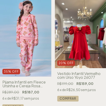
20
%
OFF
35
%
OFF
Vestido Infantil Vermelho
com Urso Yoyo 26077
Pijama Infantil em Fleece
R$199,00
R$159,00
Ursinha e Cereja Rosa
Kukiê 89275
6
x de
R$26,50
sem juros
R$289,00
R$187,00
6
x de
R$31,17
sem juros
COMPRAR