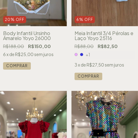
20
%
OFF
6
%
OFF
Body Infantil Ursinho
Meia Infantil 3/4 Pérolas e
Amarelo Yoyo 26000
Laço Yoyo 25116
R$188,00
R$150,00
R$88,00
R$82,50
6
x de
R$25,00
sem juros
+1
3
x de
R$27,50
sem juros
COMPRAR
COMPRAR