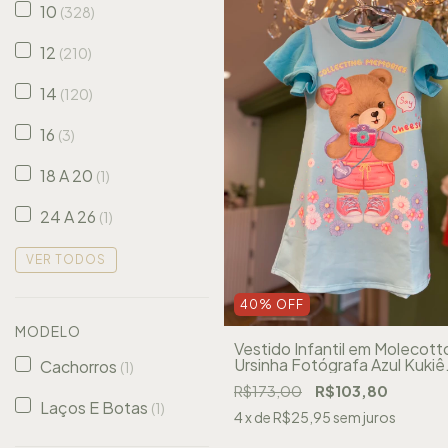
10
(328)
12
(210)
14
(120)
16
(3)
18 A 20
(1)
24 A 26
(1)
VER TODOS
40
%
OFF
MODELO
Vestido Infantil em Molecott
Ursinha Fotógrafa Azul Kukiê
Cachorros
(1)
87650
R$173,00
R$103,80
Laços E Botas
(1)
4
x de
R$25,95
sem juros