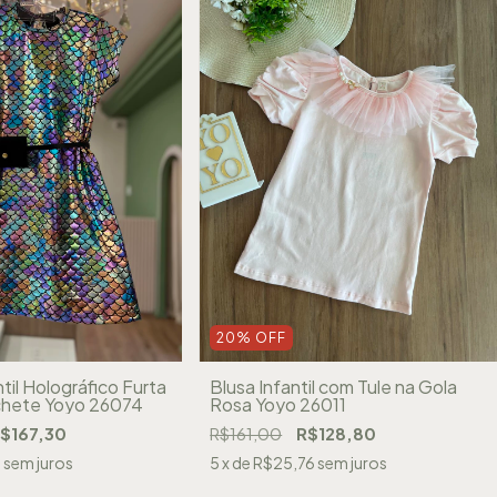
20
%
OFF
til Holográfico Furta
Blusa Infantil com Tule na Gola
hete Yoyo 26074
Rosa Yoyo 26011
$167,30
R$161,00
R$128,80
8
sem juros
5
x de
R$25,76
sem juros