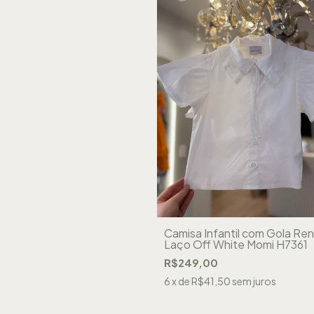
Camisa Infantil com Gola Re
Laço Off White Momi H7361
R$249,00
6
x de
R$41,50
sem juros