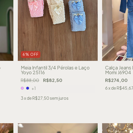
6
%
OFF
o
Meia Infantil 3/4 Pérolas e Laço
Calça Jeans 
Yoyo 25116
Momi J6904
R$88,00
R$82,50
R$274,00
6
x de
R$45,6
+1
3
x de
R$27,50
sem juros