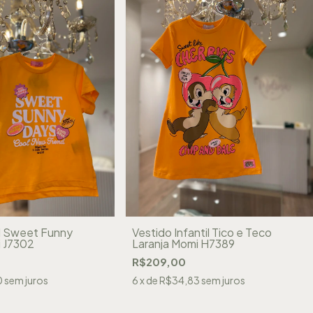
il Sweet Funny
Vestido Infantil Tico e Teco
i J7302
Laranja Momi H7389
R$209,00
0
sem juros
6
x de
R$34,83
sem juros