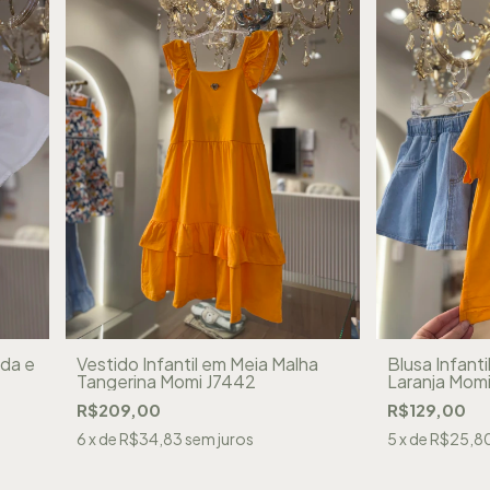
nda e
Vestido Infantil em Meia Malha
Blusa Infant
Tangerina Momi J7442
Laranja Mom
R$209,00
R$129,00
6
x de
R$34,83
sem juros
5
x de
R$25,8