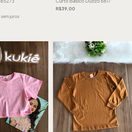
ê 85273
Curto Básico Duzizo 6817
R$39,00
5
sem juros