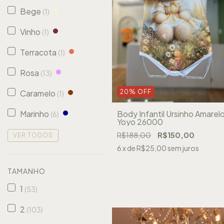
Bege
(1)
Vinho
(1)
Terracota
(1)
Rosa
(13)
Caramelo
20
%
OFF
(1)
Marinho
Body Infantil Ursinho Amarel
(6)
Yoyo 26000
R$188,00
R$150,00
VER TODOS
6
x de
R$25,00
sem juros
TAMANHO
1
(53)
2
(103)