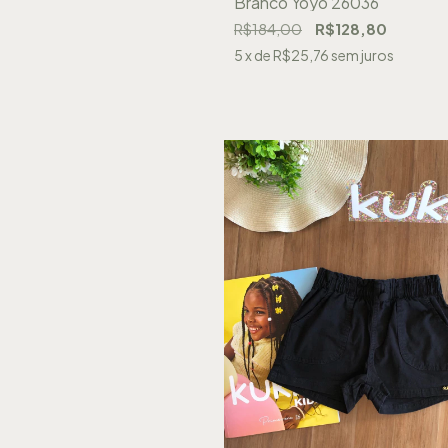
Branco Yoyo 26036
R$184,00
R$128,80
5
x de
R$25,76
sem juros