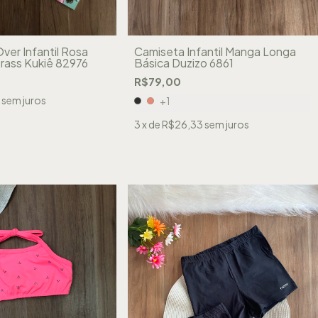
ver Infantil Rosa
Camiseta Infantil Manga Longa
rass Kukiê 82976
Básica Duzizo 6861
R$79,00
sem juros
+1
3
x de
R$26,33
sem juros