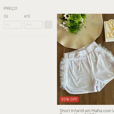
PREÇO
DE
ATÉ
30
%
OFF
Short Infantil em Malha com V