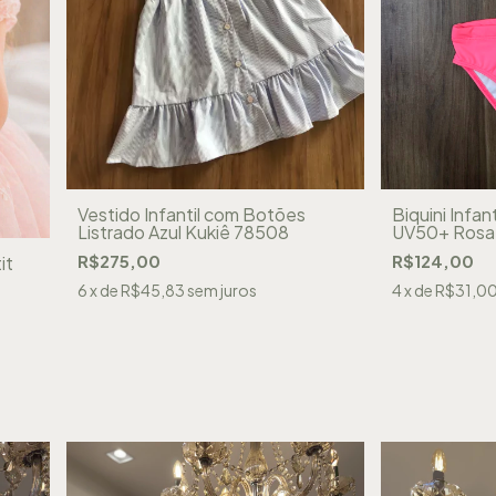
Vestido Infantil com Botões
Biquini Infa
Listrado Azul Kukiê 78508
UV50+ Rosa 
74403
R$275,00
R$124,00
it
6
x de
R$45,83
sem juros
4
x de
R$31,0