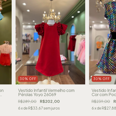
30
%
OFF
30
%
OFF
on
Vestido Infantil Vermelho com
Vestido Infan
Pérolas Yoyo 26069
Cor com Poc
R$289,00
R$202,00
R$239,00
R
6
x de
R$33,67
sem juros
6
x de
R$27,8