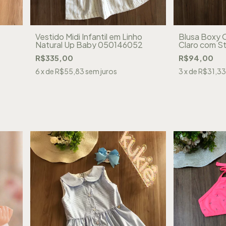
Vestido Midi Infantil em Linho
Blusa Boxy O
Natural Up Baby 050146052
Claro com St
R$335,00
R$94,00
6
x de
R$55,83
sem juros
3
x de
R$31,33