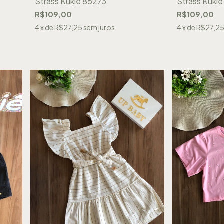
Strass Kukiê 85273
Strass Kuki
R$109,00
R$109,00
4
x de
R$27,25
sem juros
4
x de
R$27,2