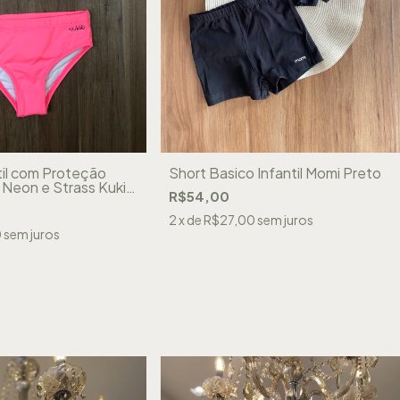
ntil com Proteção
Short Basico Infantil Momi Preto
Neon e Strass Kukiê
R$54,00
2
x de
R$27,00
sem juros
0
sem juros