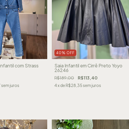
40
%
OFF
Infantil com Strass
Saia Infantil em Cirrê Preto Yoyo
26246
R$189,00
R$113,40
7
sem juros
4
x de
R$28,35
sem juros