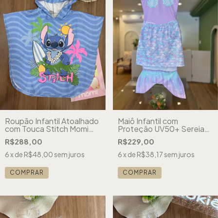
Roupão Infantil Atoalhado
Maiô Infantil com
com Touca Stitch Momi
Proteção UV50+ Sereia
H6590
com Cauda Kukiê 83681
R$288,00
R$229,00
6
x de
R$48,00
sem juros
6
x de
R$38,17
sem juros
COMPRAR
COMPRAR