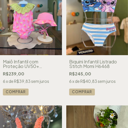
Maiô Infantil com
Biquini Infantil Listrado
Proteção UV50+
Stitch Momi H6468
Moranguinhos Acompanha
R$239,00
R$245,00
Chapéu Kukiê 83031
6
x de
R$39,83
sem juros
6
x de
R$40,83
sem juros
COMPRAR
COMPRAR