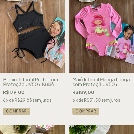
Biquini Infantil Preto com
Maiô Infantil Manga Longa
Proteção UV50+ Kukiê
com Proteçã UV50+
83301
Moranguinho Kukiê 84026
R$179,00
R$189,00
6
x de
R$29,83
sem juros
6
x de
R$31,50
sem juros
COMPRAR
COMPRAR