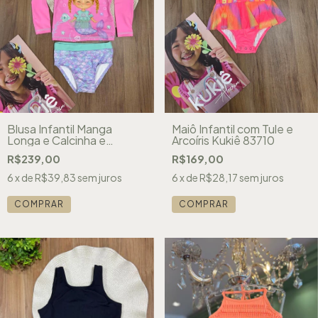
Blusa Infantil Manga
Maiô Infantil com Tule e
Longa e Calcinha e
Arcoíris Kukiê 83710
Chapéu Rosa Kukiê
R$239,00
R$169,00
84543
6
x de
R$39,83
sem juros
6
x de
R$28,17
sem juros
COMPRAR
COMPRAR