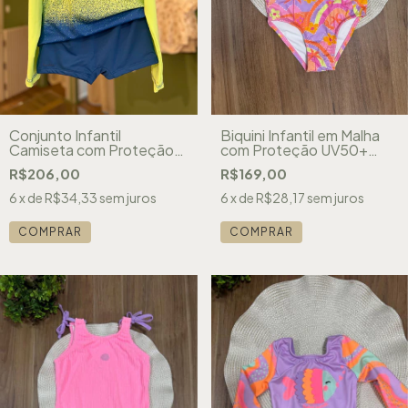
Conjunto Infantil
Biquini Infantil em Malha
Camiseta com Proteção
com Proteção UV50+
UV50+ Verde Neon e
Tropical Rosa Kukiê 83686
R$206,00
R$169,00
Sunga Azul LucBoo 85146
6
x de
R$34,33
sem juros
6
x de
R$28,17
sem juros
COMPRAR
COMPRAR