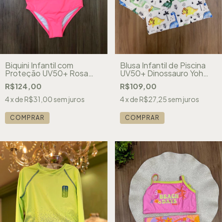
Biquini Infantil com
Blusa Infantil de Piscina
Proteção UV50+ Rosa
UV50+ Dinossauro Yoh
Neon e Strass Kukiê
Lord 99417
R$124,00
R$109,00
74403
4
x de
R$31,00
sem juros
4
x de
R$27,25
sem juros
COMPRAR
COMPRAR