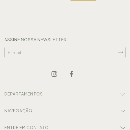
ASSINE NOSSA NEWSLETTER
DEPARTAMENTOS
NAVEGAÇÃO
ENTRE EM CONTATO