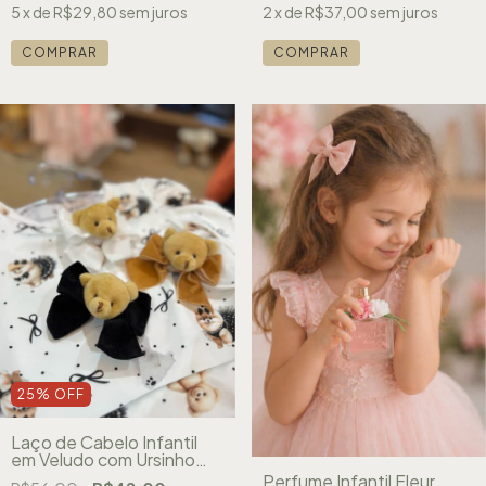
5
x de
R$29,80
sem juros
2
x de
R$37,00
sem juros
COMPRAR
COMPRAR
25
%
OFF
Laço de Cabelo Infantil
em Veludo com Ursinho
Yoyo 25291
Perfume Infantil Fleur