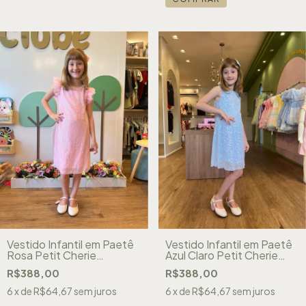
Vestido Infantil em Paetê
Vestido Infantil em Paetê
Rosa Petit Cherie
Azul Claro Petit Cherie
51103128206
51103128208
R$388,00
R$388,00
6
x de
R$64,67
sem juros
6
x de
R$64,67
sem juros