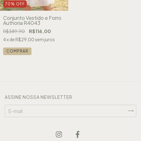
70
%
OFF
Conjunto Vestido e Forro
Authoria R4043
R$389,90
R$116,00
4
x de
R$29,00
sem juros
COMPRAR
ASSINE NOSSA NEWSLETTER