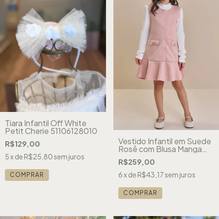
Tiara Infantil Off White
Petit Cherie 51106128010
Vestido Infantil em Suede
R$129,00
Rosê com Blusa Manga
Longa Canelada Branca
5
x de
R$25,80
sem juros
R$259,00
Kukiê 92074
6
x de
R$43,17
sem juros
COMPRAR