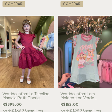
COMPRAR
COMPRAR
Vestido Infantil e Tricoline
Vestido Infantil em
Marsala Petit Cherie
Molecotton Verde
51103128126
Ursinhos Jogando Tenis
R$398,00
R$152,00
Kukiê 88677
6
x de
R$66,33
sem juros
6
x de
R$25,33
sem juros