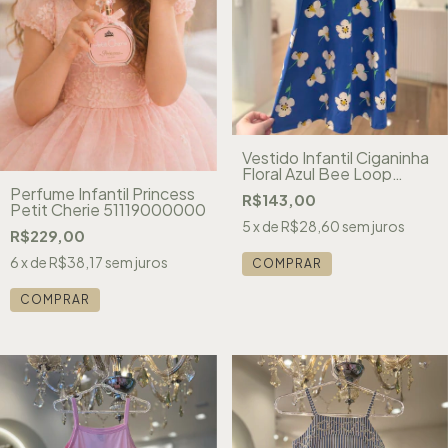
Vestido Infantil Ciganinha
Floral Azul Bee Loop
050118315
Perfume Infantil Princess
R$143,00
Petit Cherie 51119000000
5
x de
R$28,60
sem juros
R$229,00
6
x de
R$38,17
sem juros
COMPRAR