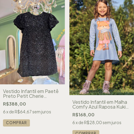
Vestido Infantil em Paetê
Preto Petit Cherie
51103128246
Vestido Infantil em Malha
R$388,00
Comfy Azul Raposa Kukiê
89587
6
x de
R$64,67
sem juros
R$168,00
6
x de
R$28,00
sem juros
COMPRAR
COMPRAR