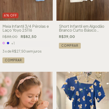
6
%
OFF
Meia Infantil 3/4 Pérolas e
Short Infantil em Algodão
Laço Yoyo 25116
Branco Curto Básico
Duzizo 6817
R$88,00
R$82,50
R$39,00
+1
COMPRAR
3
x de
R$27,50
sem juros
COMPRAR