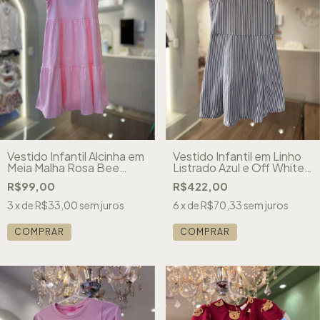
Vestido Infantil Alcinha em
Vestido Infantil em Linho
Meia Malha Rosa Bee
Listrado Azul e Off White
Loop 050118329
com Bordado Coração
R$99,00
R$422,00
Petit Cherie 51103129420
3
x de
R$33,00
sem juros
6
x de
R$70,33
sem juros
COMPRAR
COMPRAR