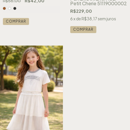
R$56,00
R$42,00
Petit Cherie 51119000002
R$229,00
6
x de
R$38,17
sem juros
COMPRAR