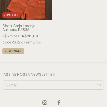
70
%
OFF
Short Sarja Laranja
Authoria R3836
R$329,90
R$98,00
3
x de
R$32,67
sem juros
COMPRAR
ASSINE NOSSA NEWSLETTER